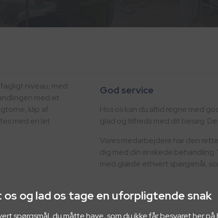
 fagligt niveau, med
God service
handlingen med et
gtorne, klip af
Hos os kan du altid regne med god s
ttes med en let
glad og tilfreds med dit besøg. Det
Vores medarbejdere har den rette
dig med din ønskede behandling. Vi
med glæde ethvert spørgsmål, som
 os og lad os tage en uforpligtende snak
ethvert spørgsmål, du måtte have, som du ikke får besvaret her p