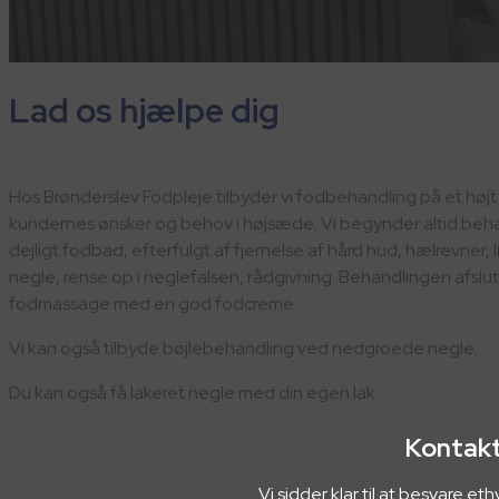
Lad os hjælpe dig
Hos Brønderslev Fodpleje tilbyder vi fodbehandling på et højt
kundernes ønsker og behov i højsæde. Vi begynder altid be
dejligt fodbad, efterfulgt af fjernelse af hård hud, hælrevner, li
negle, rense op i neglefalsen, rådgivning. Behandlingen afslu
fodmassage med en god fodcreme.
Vi kan også tilbyde bøjlebehandling ved nedgroede negle.
Du kan også få lakeret negle med din egen lak
Kontakt
Vi sidder klar til at besvare 