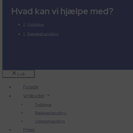
Hvad kan vi hjælpe med?
Fodpleje
Bøjlebehandling
Luk
Forside
Vi tilbyder
Fodpleje
Bøjlebehandling
Udebehandling
Priser