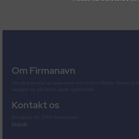
Om Firmanavn
Her på siden kan du læse mere om, hvad vi tilbyder. Finder du ik
besøger os, går herfra glade og tilfredse.
Kontakt os
Bredgade 40, 9700 Brønderslev
Find vej