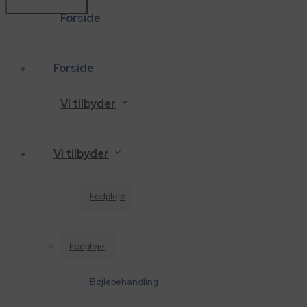
Forside
Forside
Vi tilbyder
Vi tilbyder
Fodpleje
Fodpleje
Bøjlebehandling