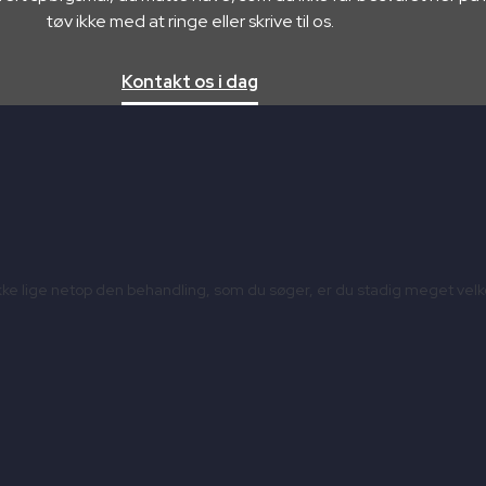
tøv ikke med at ringe eller skrive til os.
Kontakt os i dag
ke lige netop den behandling, som du søger, er du stadig meget velkomm