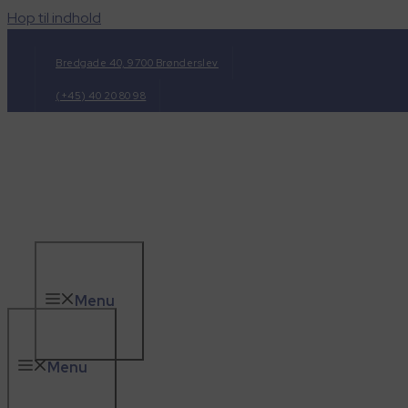
Hop til indhold
Bredgade 40, 9700 Brønderslev
(+45) 40 20 80 98
Menu
Menu